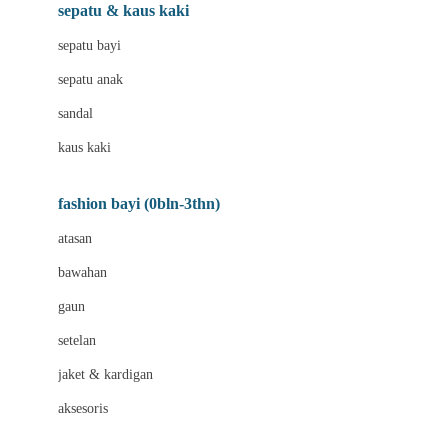
Beauty Barn
sepatu & kaus kaki
Bio Oil
sepatu bayi
Biolane
sepatu anak
Bite Fighters
sandal
Bizzi Growin
kaus kaki
Blackmores
fashion bayi (0bln-3thn)
Blooming Marvellous
atasan
Bonnels
bawahan
Bravado
gaun
Bruder
setelan
Brush Baby
jaket & kardigan
Buds Organics
aksesoris
Bugaboo
Buggygear