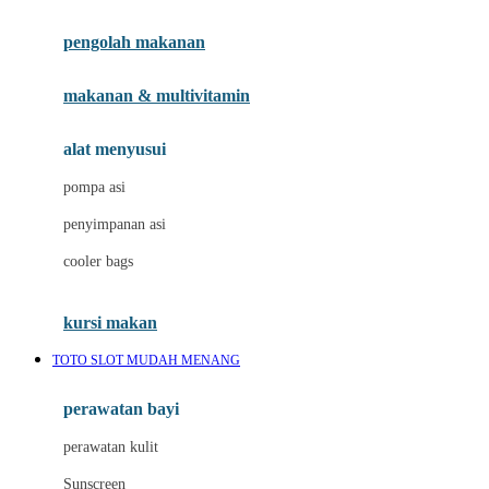
Joie
pengolah makanan
Joolz
Jujube
makanan & multivitamin
K
alat menyusui
Kiddycuts
pompa asi
Kumon
penyimpanan asi
L
cooler bags
Leapfrog
kursi makan
Leclerc
TOTO SLOT MUDAH MENANG
Lee Vierra
Lillebaby
perawatan bayi
Little Bird Told Me
perawatan kulit
Little Miss Janis
Sunscreen