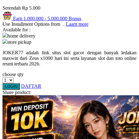
Serendah
Rp 5.000
Q
Earn
1.000.000
-
5.000.000
Bonus
QV Baby
Use Installment Options from
.
Laarn more
Available for :
R
home delivery
store pickup
Real Shades
JOKER77 adalah link situs slot gacor dengan banyak ledakan
Red Castle
maxwin dari Zeus x1000 hari ini serta layanan slot dan toto online
resmi terbaru 2026.
Ribbon Madness
choose qty
S
DAFTAR
LOGIN
Sebamed
Share product:
Silver Cross
Simply Idea
Skip Hop
Spectra