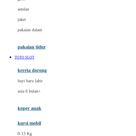
Dae Organics
setelan
Docare
jaket
Doona
pakaian dalam
Down To Earth
Drew
pakaian tidur
Dr. Brown's
TOTO SLOT
E
kereta dorong
ELC
bayi baru lahir
Ergobaby
usia 6 bulan+
Expert Care
koper anak
Ezyroller
kursi mobil
F
0-13 Kg