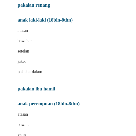
pakaian renang
Bumkins
anak laki-laki (18bln-8thn)
C
atasan
Cetaphil
bawahan
Chicco
setelan
Childlife
jaket
Clevamama
pakaian dalam
Cocolatte
Cottonseeds
pakaian ibu hamil
Cozy N Safe
anak perempuan (18bln-8thn)
Crane
atasan
Cybex
bawahan
D
gaun