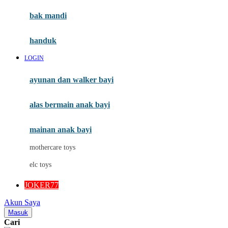
Moby
bak mandi
Momami
handuk
Mothercare
LOGIN
Mustela
ayunan dan walker bayi
My Buddy Tag
My K
alas bermain anak bayi
N
mainan anak bayi
Naif
mothercare toys
Nike
elc toys
Nordic Natural
JOKER77
Nuby
Akun Saya
Nuna
Masuk
Cari