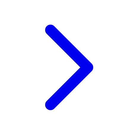
Xootz
Y
Yamatoya
Z
Zaxy
Zoggs
0-9
4Moms
59S