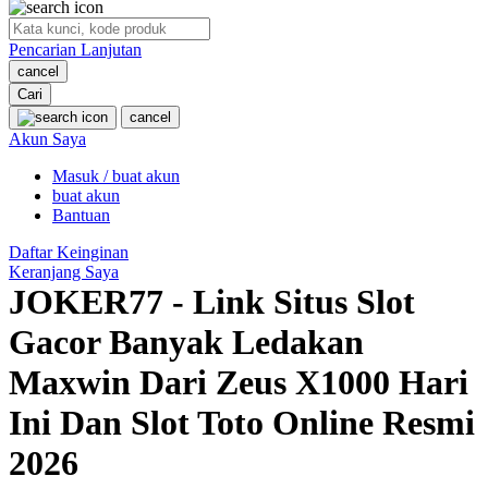
O
Pencarian Lanjutan
Oh Ma Grain
cancel
Okiedog
Cari
cancel
P
Akun Saya
Masuk / buat akun
Peachy
buat akun
Phil & Ted's
Bantuan
Philips Avent
Daftar Keinginan
Keranjang Saya
Pigeon
JOKER77 - Link Situs Slot
Playgro
Gacor Banyak Ledakan
Poled Global
Maxwin Dari Zeus X1000 Hari
Ponycycle
Ini Dan Slot Toto Online Resmi
Puma
2026
Pureats