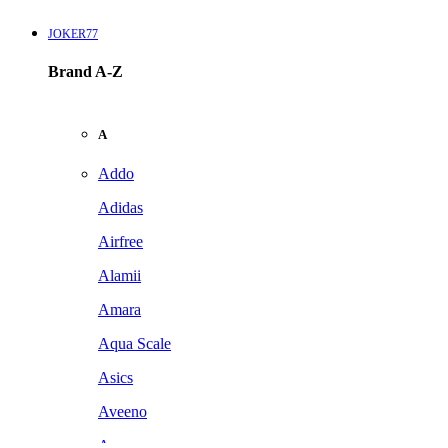
JOKER77
Brand A-Z
A
Addo
Adidas
Airfree
Alamii
Amara
Aqua Scale
Asics
Aveeno
Awan