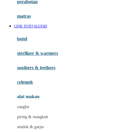
perabotan
Happy Tummy
Hauck
matras
Havaianas
LINK TOTO SLOT4D
Hegen
botol
Hot Wheels
sterilizer & warmers
Hybrid
soothers & teethers
I
Inlacta DHA
celemek
Interlac
alat makan
Ivenet
cangkir
J
piring & mangkuk
Jack N Jill
sendok & garpu