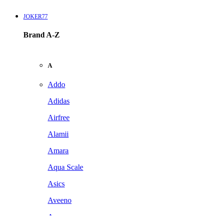
JOKER77
Brand A-Z
A
Addo
Adidas
Airfree
Alamii
Amara
Aqua Scale
Asics
Aveeno
Awan