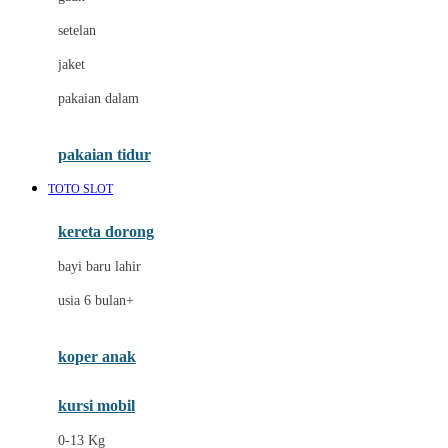
Dae Organics
setelan
Docare
jaket
Doona
pakaian dalam
Down To Earth
Drew
pakaian tidur
Dr. Brown's
TOTO SLOT
E
kereta dorong
ELC
bayi baru lahir
Ergobaby
usia 6 bulan+
Expert Care
koper anak
Ezyroller
kursi mobil
F
0-13 Kg