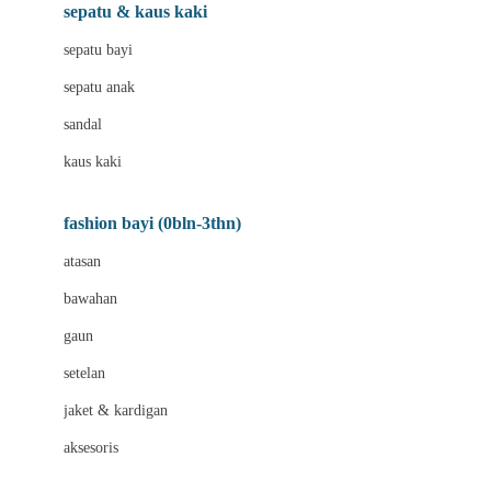
Beauty Barn
sepatu & kaus kaki
Bio Oil
sepatu bayi
Biolane
sepatu anak
Bite Fighters
sandal
Bizzi Growin
kaus kaki
Blackmores
fashion bayi (0bln-3thn)
Blooming Marvellous
atasan
Bonnels
bawahan
Bravado
gaun
Bruder
setelan
Brush Baby
jaket & kardigan
Buds Organics
aksesoris
Bugaboo
Buggygear