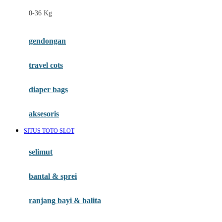
Felt So Sweet
0-36 Kg
Fisher Price
Flipper
gendongan
Friends Of Sally
travel cots
G
diaper bags
Gb
Geko
aksesoris
Graco
SITUS TOTO SLOT
Gund
selimut
H
bantal & sprei
Habbie
Haenim
ranjang bayi & balita
Happy Horse