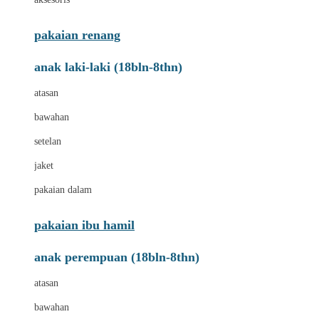
pakaian renang
anak laki-laki (18bln-8thn)
atasan
bawahan
setelan
jaket
pakaian dalam
pakaian ibu hamil
anak perempuan (18bln-8thn)
atasan
bawahan