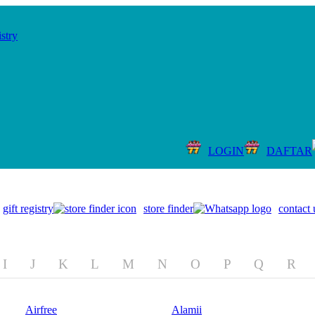
istry
LOGIN
DAFTAR
gift registry
store finder
contact 
I
J
K
L
M
N
O
P
Q
R
Airfree
Alamii