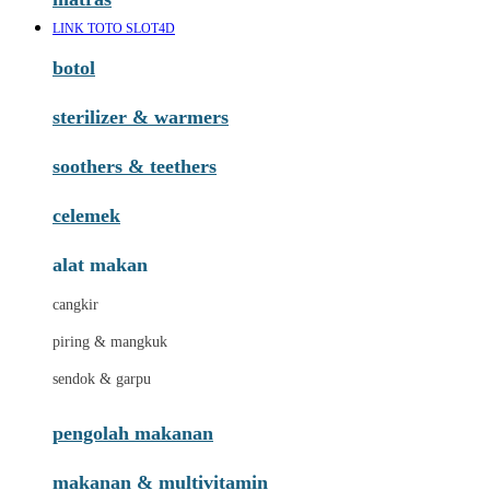
LINK TOTO SLOT4D
botol
sterilizer & warmers
soothers & teethers
celemek
alat makan
cangkir
piring & mangkuk
sendok & garpu
pengolah makanan
makanan & multivitamin