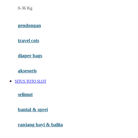
Felt So Sweet
0-36 Kg
Fisher Price
Flipper
gendongan
Friends Of Sally
travel cots
G
diaper bags
Gb
Geko
aksesoris
Graco
SITUS TOTO SLOT
Gund
selimut
H
bantal & sprei
Habbie
Haenim
ranjang bayi & balita
Happy Horse