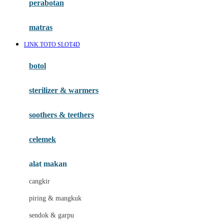
perabotan
Happy Tummy
Hauck
matras
Havaianas
LINK TOTO SLOT4D
Hegen
botol
Hot Wheels
sterilizer & warmers
Hybrid
soothers & teethers
I
Inlacta DHA
celemek
Interlac
alat makan
Ivenet
cangkir
J
piring & mangkuk
Jack N Jill
sendok & garpu