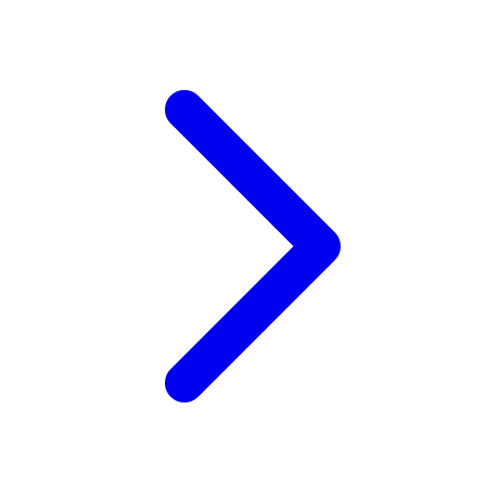
Xootz
Y
Yamatoya
Z
Zaxy
Zoggs
0-9
4Moms
59S