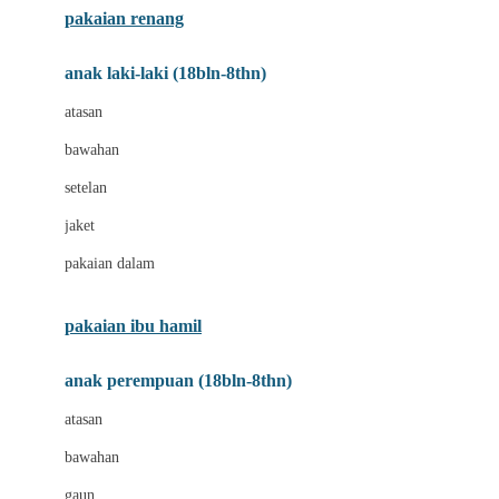
pakaian renang
Bumkins
anak laki-laki (18bln-8thn)
C
atasan
Cetaphil
bawahan
Chicco
setelan
Childlife
jaket
Clevamama
pakaian dalam
Cocolatte
Cottonseeds
pakaian ibu hamil
Cozy N Safe
anak perempuan (18bln-8thn)
Crane
atasan
Cybex
bawahan
D
gaun