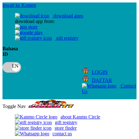
lewati ke Konten
download apps
download app from:
gift registry
Bahasa
ID
LOGIN
DAFTAR
Contact
Us
Toggle Nav
about Kanmo Circle
gift registry
store finder
contact us