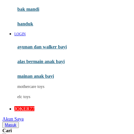
Moby
bak mandi
Momami
handuk
Mothercare
LOGIN
Mustela
ayunan dan walker bayi
My Buddy Tag
My K
alas bermain anak bayi
N
mainan anak bayi
Naif
mothercare toys
Nike
elc toys
Nordic Natural
JOKER77
Nuby
Akun Saya
Nuna
Masuk
Cari