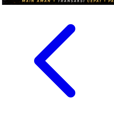
Twistshake
TY Toys
U
V
Veja
Vitaflow
Vtech
W
Waterland
Wellness
X