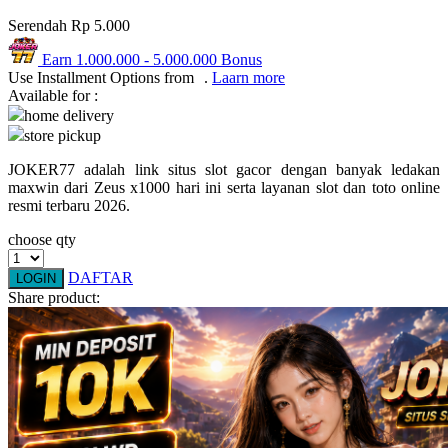
Serendah
Rp 5.000
Q
Earn
1.000.000
-
5.000.000
Bonus
QV Baby
Use Installment Options from
.
Laarn more
Available for :
R
home delivery
store pickup
Real Shades
JOKER77 adalah link situs slot gacor dengan banyak ledakan
Red Castle
maxwin dari Zeus x1000 hari ini serta layanan slot dan toto online
resmi terbaru 2026.
Ribbon Madness
choose qty
S
DAFTAR
LOGIN
Sebamed
Share product:
Silver Cross
Simply Idea
Skip Hop
Spectra