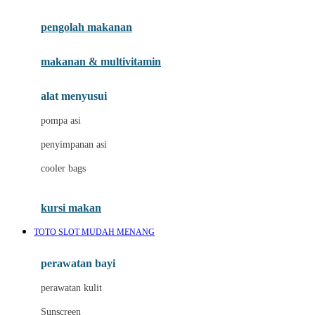
Joie
pengolah makanan
Joolz
Jujube
makanan & multivitamin
K
alat menyusui
Kiddycuts
pompa asi
Kumon
penyimpanan asi
L
cooler bags
Leapfrog
kursi makan
Leclerc
TOTO SLOT MUDAH MENANG
Lee Vierra
Lillebaby
perawatan bayi
Little Bird Told Me
perawatan kulit
Little Miss Janis
Sunscreen