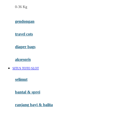
Felt So Sweet
0-36 Kg
Fisher Price
Flipper
gendongan
Friends Of Sally
travel cots
G
diaper bags
Gb
Geko
aksesoris
Graco
SITUS TOTO SLOT
Gund
selimut
H
bantal & sprei
Habbie
Haenim
ranjang bayi & balita
Happy Horse