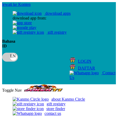
lewati ke Konten
download apps
download app from:
gift registry
Bahasa
ID
LOGIN
DAFTAR
Contact
Us
Toggle Nav
about Kanmo Circle
gift registry
store finder
contact us