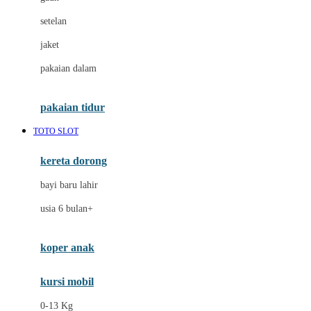
Dae Organics
setelan
Docare
jaket
Doona
pakaian dalam
Down To Earth
Drew
pakaian tidur
Dr. Brown's
TOTO SLOT
E
kereta dorong
ELC
bayi baru lahir
Ergobaby
usia 6 bulan+
Expert Care
koper anak
Ezyroller
kursi mobil
F
0-13 Kg