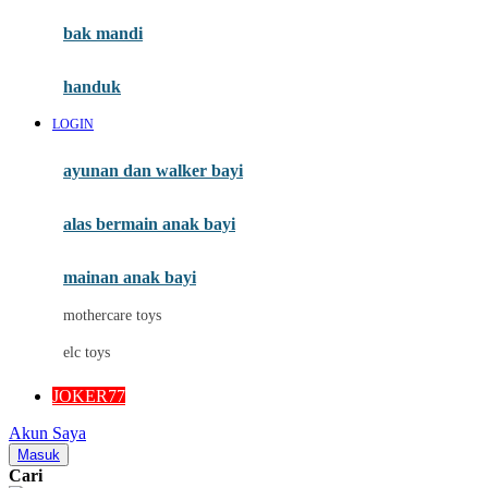
Moby
bak mandi
Momami
handuk
Mothercare
LOGIN
Mustela
ayunan dan walker bayi
My Buddy Tag
My K
alas bermain anak bayi
N
mainan anak bayi
Naif
mothercare toys
Nike
elc toys
Nordic Natural
JOKER77
Nuby
Akun Saya
Nuna
Masuk
Cari