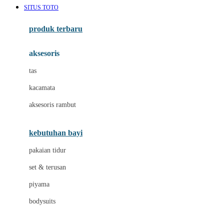
SITUS TOTO
Azetabio
produk terbaru
B
aksesoris
Baabaasheepz
tas
Babiators
kacamata
Baby Dove
aksesoris rambut
Baby Jogger
Baby Rovega
kebutuhan bayi
Babybee
pakaian tidur
Banana Boat
set & terusan
Banz
piyama
Barbie
bodysuits
Beaba