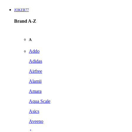
JOKER77
Brand A-Z
A
Addo
Adidas
Airfree
Alamii
Amara
Aqua Scale
Asics
Aveeno
Awan