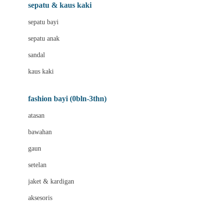
Beauty Barn
sepatu & kaus kaki
Bio Oil
sepatu bayi
Biolane
sepatu anak
Bite Fighters
sandal
Bizzi Growin
kaus kaki
Blackmores
fashion bayi (0bln-3thn)
Blooming Marvellous
atasan
Bonnels
bawahan
Bravado
gaun
Bruder
setelan
Brush Baby
jaket & kardigan
Buds Organics
aksesoris
Bugaboo
Buggygear