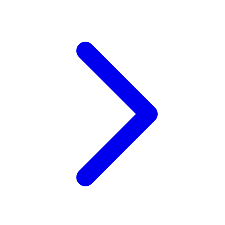
Xootz
Y
Yamatoya
Z
Zaxy
Zoggs
0-9
4Moms
59S