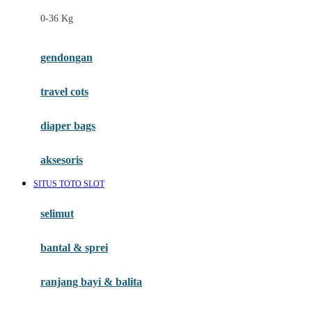
Felt So Sweet
0-36 Kg
Fisher Price
Flipper
gendongan
Friends Of Sally
travel cots
G
diaper bags
Gb
Geko
aksesoris
Graco
SITUS TOTO SLOT
Gund
selimut
H
bantal & sprei
Habbie
Haenim
ranjang bayi & balita
Happy Horse