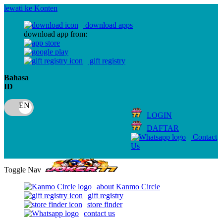
lewati ke Konten
download apps
download app from:
gift registry
Bahasa
ID
LOGIN
DAFTAR
Contact
Us
Toggle Nav
about Kanmo Circle
gift registry
store finder
contact us