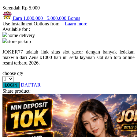
Serendah
Rp 5.000
Q
Earn
1.000.000
-
5.000.000
Bonus
QV Baby
Use Installment Options from
.
Laarn more
Available for :
R
home delivery
store pickup
Real Shades
JOKER77 adalah link situs slot gacor dengan banyak ledakan
Red Castle
maxwin dari Zeus x1000 hari ini serta layanan slot dan toto online
resmi terbaru 2026.
Ribbon Madness
choose qty
S
DAFTAR
LOGIN
Sebamed
Share product:
Silver Cross
Simply Idea
Skip Hop
Spectra