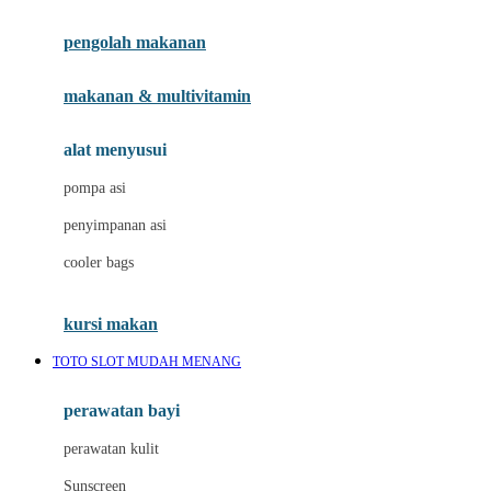
Joie
pengolah makanan
Joolz
Jujube
makanan & multivitamin
K
alat menyusui
Kiddycuts
pompa asi
Kumon
penyimpanan asi
L
cooler bags
Leapfrog
kursi makan
Leclerc
TOTO SLOT MUDAH MENANG
Lee Vierra
Lillebaby
perawatan bayi
Little Bird Told Me
perawatan kulit
Little Miss Janis
Sunscreen