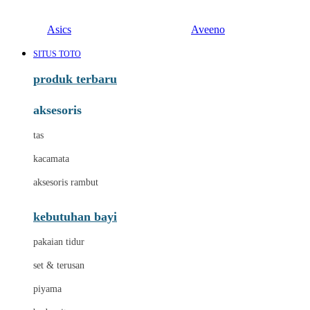
Asics
Aveeno
SITUS TOTO
produk terbaru
aksesoris
tas
kacamata
aksesoris rambut
kebutuhan bayi
pakaian tidur
set & terusan
piyama