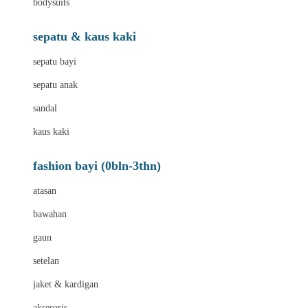
bodysuits
sepatu & kaus kaki
sepatu bayi
sepatu anak
sandal
kaus kaki
fashion bayi (0bln-3thn)
atasan
bawahan
gaun
setelan
jaket & kardigan
aksesoris