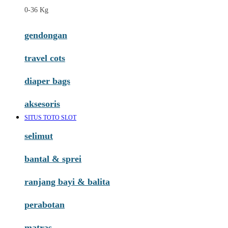
0-36 Kg
gendongan
travel cots
diaper bags
aksesoris
SITUS TOTO SLOT
selimut
bantal & sprei
ranjang bayi & balita
perabotan
matras