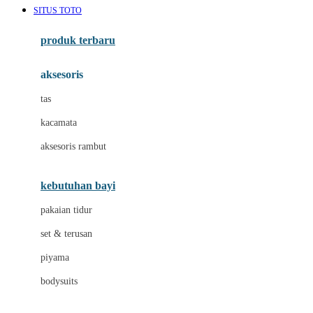
SITUS TOTO
Azetabio
produk terbaru
B
aksesoris
Baabaasheepz
tas
Babiators
kacamata
Baby Dove
aksesoris rambut
Baby Jogger
Baby Rovega
kebutuhan bayi
Babybee
pakaian tidur
Banana Boat
set & terusan
Banz
piyama
Barbie
bodysuits
Beaba