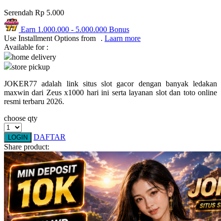
Serendah
Rp 5.000
Q
Earn
1.000.000
-
5.000.000
Bonus
QV Baby
Use Installment Options from
.
Laarn more
Available for :
R
home delivery
store pickup
Real Shades
JOKER77 adalah link situs slot gacor dengan banyak ledakan
Red Castle
maxwin dari Zeus x1000 hari ini serta layanan slot dan toto online
resmi terbaru 2026.
Ribbon Madness
choose qty
S
DAFTAR
LOGIN
Sebamed
Share product:
Silver Cross
Simply Idea
Skip Hop
Spectra