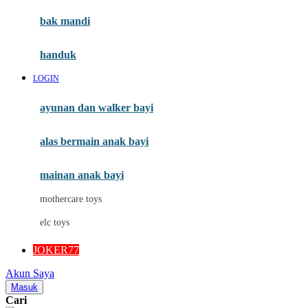
Moby
bak mandi
Momami
handuk
Mothercare
LOGIN
Mustela
ayunan dan walker bayi
My Buddy Tag
My K
alas bermain anak bayi
N
mainan anak bayi
Naif
mothercare toys
Nike
elc toys
Nordic Natural
JOKER77
Nuby
Akun Saya
Nuna
Masuk
Cari