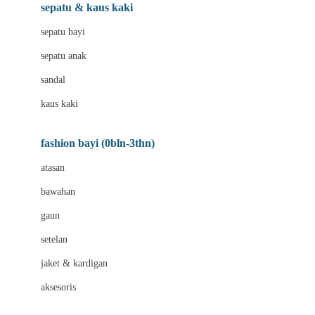
Beauty Barn
sepatu & kaus kaki
Bio Oil
sepatu bayi
Biolane
sepatu anak
Bite Fighters
sandal
Bizzi Growin
kaus kaki
Blackmores
fashion bayi (0bln-3thn)
Blooming Marvellous
atasan
Bonnels
bawahan
Bravado
gaun
Bruder
setelan
Brush Baby
jaket & kardigan
Buds Organics
aksesoris
Bugaboo
Buggygear