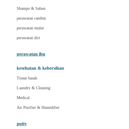
London Taxi
Shampo & Sabun
Love To Dream
perawatan rambut
perawatan mulut
M
perawatan diri
Magformers
Mama's Choice
perawatan ibu
Mamas&Papas
kesehatan & kebersihan
Mamaway
Tissue basah
Maxi Cosi
Laundry & Cleaning
Megabloks
Medical
Micro
Air Purifier & Humidifier
MiDeer
Mimi & Lula
potty
Mini Monkey