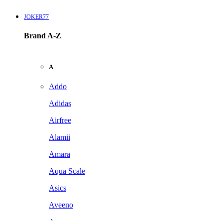
JOKER77
Brand A-Z
A
Addo
Adidas
Airfree
Alamii
Amara
Aqua Scale
Asics
Aveeno
Awan