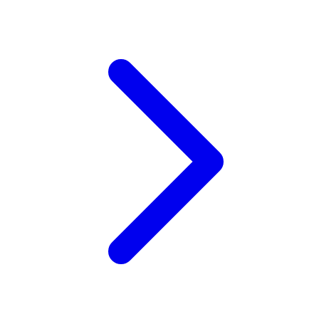
Xootz
Y
Yamatoya
Z
Zaxy
Zoggs
0-9
4Moms
59S