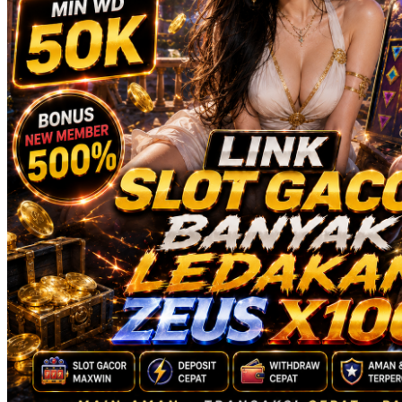
Squishmallows
Starbooks
Stick-O
Stokke
Sudocrem
Sumimo
Sunnylife
Sun-Staches
Swimava
T
Tommee Tippee
Trunki
Tutti Bambini