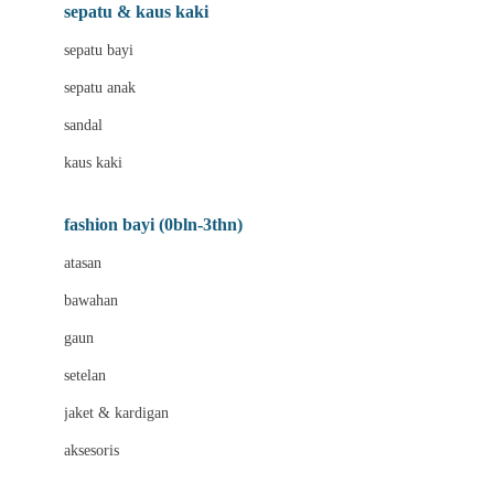
Beauty Barn
sepatu & kaus kaki
Bio Oil
sepatu bayi
Biolane
sepatu anak
Bite Fighters
sandal
Bizzi Growin
kaus kaki
Blackmores
fashion bayi (0bln-3thn)
Blooming Marvellous
atasan
Bonnels
bawahan
Bravado
gaun
Bruder
setelan
Brush Baby
jaket & kardigan
Buds Organics
aksesoris
Bugaboo
Buggygear