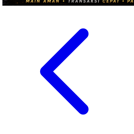
Twistshake
TY Toys
U
V
Veja
Vitaflow
Vtech
W
Waterland
Wellness
X