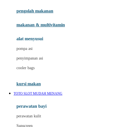
Joie
pengolah makanan
Joolz
Jujube
makanan & multivitamin
K
alat menyusui
Kiddycuts
pompa asi
Kumon
penyimpanan asi
L
cooler bags
Leapfrog
kursi makan
Leclerc
TOTO SLOT MUDAH MENANG
Lee Vierra
Lillebaby
perawatan bayi
Little Bird Told Me
perawatan kulit
Little Miss Janis
Sunscreen