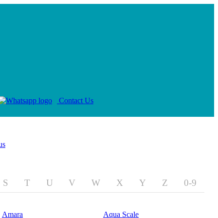
Contact Us
us
S
T
U
V
W
X
Y
Z
0-9
Amara
Aqua Scale