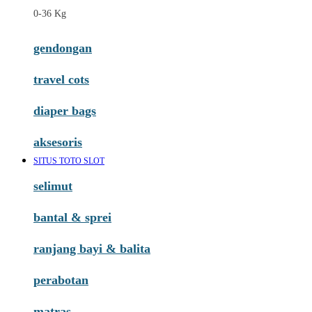
0-36 Kg
gendongan
travel cots
diaper bags
aksesoris
SITUS TOTO SLOT
selimut
bantal & sprei
ranjang bayi & balita
perabotan
matras