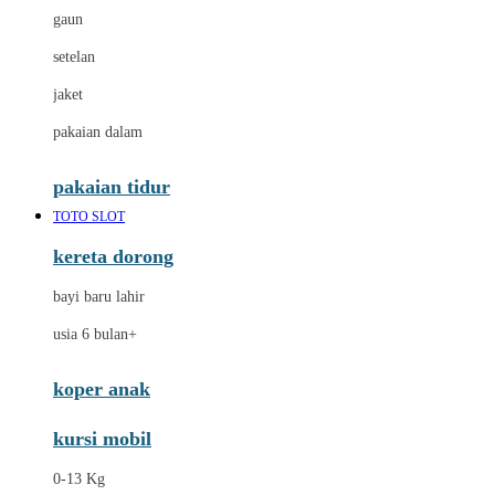
gaun
setelan
jaket
pakaian dalam
pakaian tidur
TOTO SLOT
kereta dorong
bayi baru lahir
usia 6 bulan+
koper anak
kursi mobil
0-13 Kg