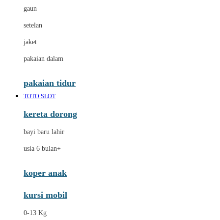
gaun
setelan
jaket
pakaian dalam
pakaian tidur
TOTO SLOT
kereta dorong
bayi baru lahir
usia 6 bulan+
koper anak
kursi mobil
0-13 Kg