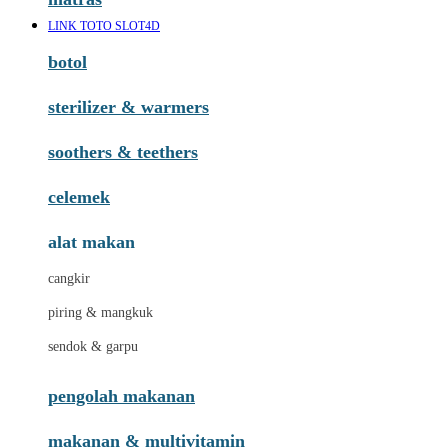
LINK TOTO SLOT4D
botol
sterilizer & warmers
soothers & teethers
celemek
alat makan
cangkir
piring & mangkuk
sendok & garpu
pengolah makanan
makanan & multivitamin