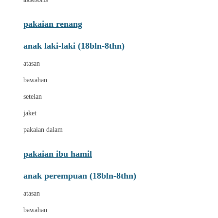
pakaian renang
anak laki-laki (18bln-8thn)
atasan
bawahan
setelan
jaket
pakaian dalam
pakaian ibu hamil
anak perempuan (18bln-8thn)
atasan
bawahan