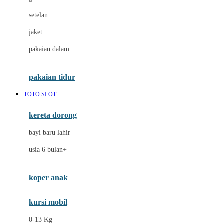
Dae Organics
setelan
Docare
jaket
Doona
pakaian dalam
Down To Earth
Drew
pakaian tidur
Dr. Brown's
TOTO SLOT
E
kereta dorong
ELC
bayi baru lahir
Ergobaby
usia 6 bulan+
Expert Care
koper anak
Ezyroller
kursi mobil
F
0-13 Kg