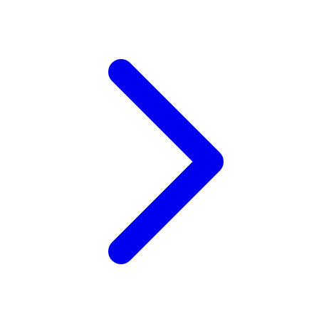
Xootz
Y
Yamatoya
Z
Zaxy
Zoggs
0-9
4Moms
59S