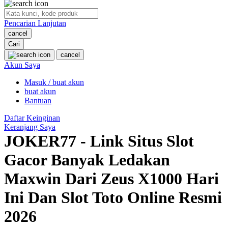
O
Pencarian Lanjutan
Oh Ma Grain
cancel
Okiedog
Cari
cancel
P
Akun Saya
Masuk / buat akun
Peachy
buat akun
Phil & Ted's
Bantuan
Philips Avent
Daftar Keinginan
Keranjang Saya
Pigeon
JOKER77 - Link Situs Slot
Playgro
Gacor Banyak Ledakan
Poled Global
Maxwin Dari Zeus X1000 Hari
Ponycycle
Ini Dan Slot Toto Online Resmi
Puma
2026
Pureats