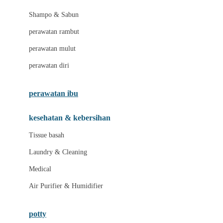
London Taxi
Shampo & Sabun
Love To Dream
perawatan rambut
perawatan mulut
M
perawatan diri
Magformers
Mama's Choice
perawatan ibu
Mamas&Papas
kesehatan & kebersihan
Mamaway
Tissue basah
Maxi Cosi
Laundry & Cleaning
Megabloks
Medical
Micro
Air Purifier & Humidifier
MiDeer
Mimi & Lula
potty
Mini Monkey