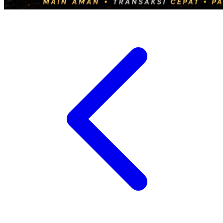
Twistshake
TY Toys
U
V
Veja
Vitaflow
Vtech
W
Waterland
Wellness
X