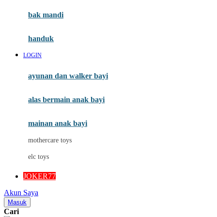
Moby
bak mandi
Momami
handuk
Mothercare
LOGIN
Mustela
ayunan dan walker bayi
My Buddy Tag
My K
alas bermain anak bayi
N
mainan anak bayi
Naif
mothercare toys
Nike
elc toys
Nordic Natural
JOKER77
Nuby
Akun Saya
Nuna
Masuk
Cari