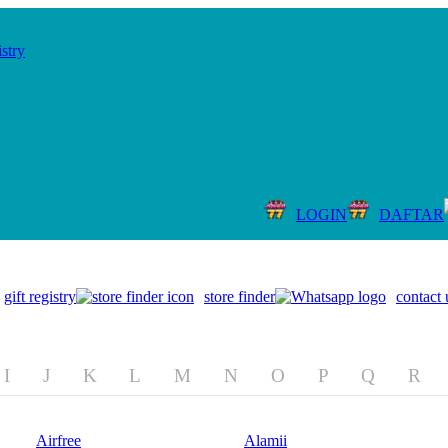
istry
LOGIN
DAFTAR
gift registry
store finder
contact 
I
J
K
L
M
N
O
P
Q
R
Airfree
Alamii