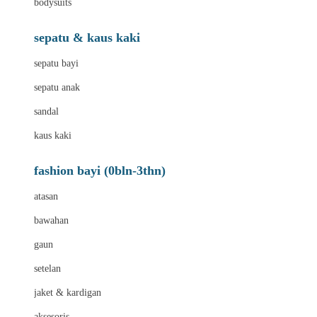
bodysuits
sepatu & kaus kaki
sepatu bayi
sepatu anak
sandal
kaus kaki
fashion bayi (0bln-3thn)
atasan
bawahan
gaun
setelan
jaket & kardigan
aksesoris