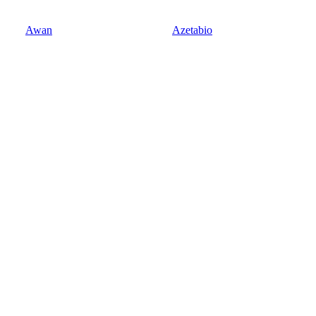
Awan
Azetabio