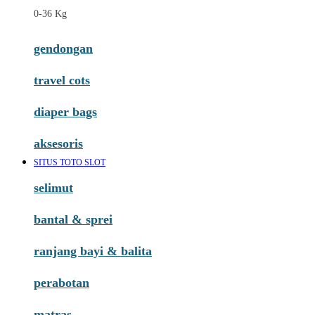
0-36 Kg
gendongan
travel cots
diaper bags
aksesoris
SITUS TOTO SLOT
selimut
bantal & sprei
ranjang bayi & balita
perabotan
matras