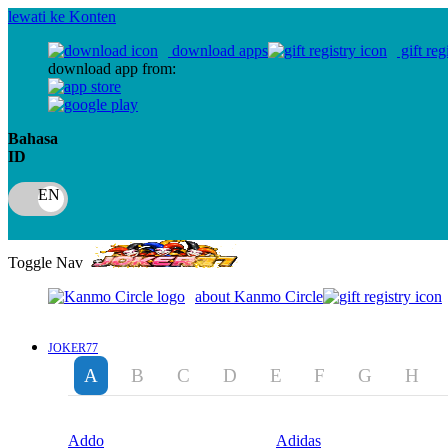
lewati ke Konten
download apps
gift reg
download app from:
Bahasa
ID
Toggle Nav
about Kanmo Circle
JOKER77
A
B
C
D
E
F
G
H
Addo
Adidas