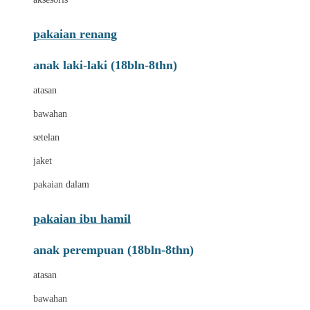
pakaian renang
anak laki-laki (18bln-8thn)
atasan
bawahan
setelan
jaket
pakaian dalam
pakaian ibu hamil
anak perempuan (18bln-8thn)
atasan
bawahan