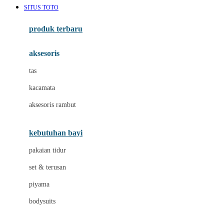
SITUS TOTO
Azetabio
produk terbaru
B
aksesoris
Baabaasheepz
tas
Babiators
kacamata
Baby Dove
aksesoris rambut
Baby Jogger
Baby Rovega
kebutuhan bayi
Babybee
pakaian tidur
Banana Boat
set & terusan
Banz
piyama
Barbie
bodysuits
Beaba