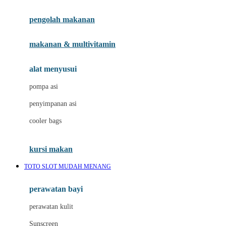
Joie
pengolah makanan
Joolz
Jujube
makanan & multivitamin
K
alat menyusui
Kiddycuts
pompa asi
Kumon
penyimpanan asi
L
cooler bags
Leapfrog
kursi makan
Leclerc
TOTO SLOT MUDAH MENANG
Lee Vierra
Lillebaby
perawatan bayi
Little Bird Told Me
perawatan kulit
Little Miss Janis
Sunscreen