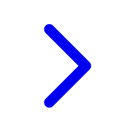
Xootz
Y
Yamatoya
Z
Zaxy
Zoggs
0-9
4Moms
59S