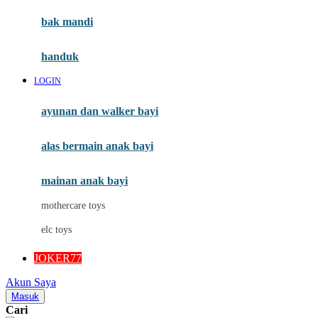
Moby
bak mandi
Momami
handuk
Mothercare
LOGIN
Mustela
ayunan dan walker bayi
My Buddy Tag
My K
alas bermain anak bayi
N
mainan anak bayi
Naif
mothercare toys
Nike
elc toys
Nordic Natural
JOKER77
Nuby
Akun Saya
Nuna
Masuk
Cari