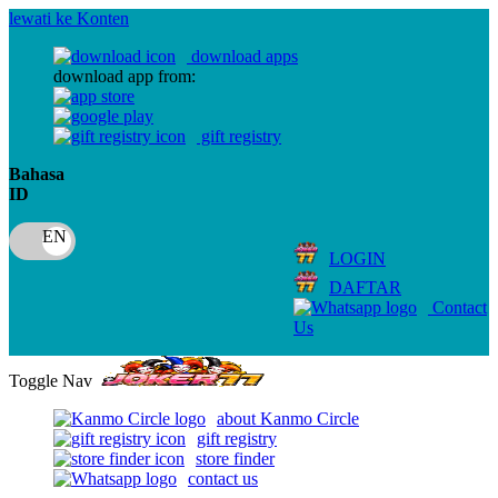
lewati ke Konten
download apps
download app from:
gift registry
Bahasa
ID
LOGIN
DAFTAR
Contact
Us
Toggle Nav
about Kanmo Circle
gift registry
store finder
contact us