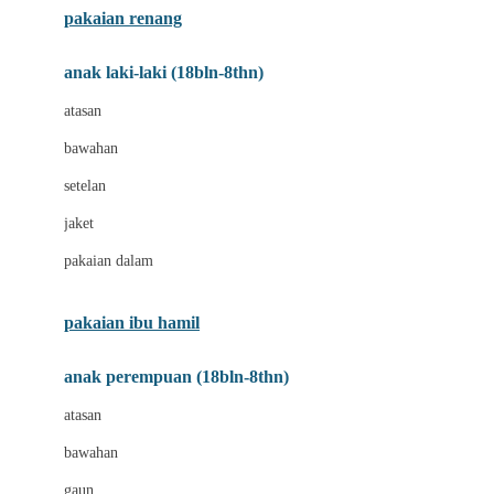
pakaian renang
Bumkins
anak laki-laki (18bln-8thn)
C
atasan
Cetaphil
bawahan
Chicco
setelan
Childlife
jaket
Clevamama
pakaian dalam
Cocolatte
Cottonseeds
pakaian ibu hamil
Cozy N Safe
anak perempuan (18bln-8thn)
Crane
atasan
Cybex
bawahan
D
gaun