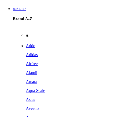
JOKER77
Brand A-Z
A
Addo
Adidas
Airfree
Alamii
Amara
Aqua Scale
Asics
Aveeno
Awan