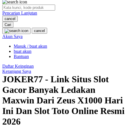
O
Pencarian Lanjutan
Oh Ma Grain
cancel
Okiedog
Cari
cancel
P
Akun Saya
Masuk / buat akun
Peachy
buat akun
Phil & Ted's
Bantuan
Philips Avent
Daftar Keinginan
Keranjang Saya
Pigeon
JOKER77 - Link Situs Slot
Playgro
Gacor Banyak Ledakan
Poled Global
Maxwin Dari Zeus X1000 Hari
Ponycycle
Ini Dan Slot Toto Online Resmi
Puma
2026
Pureats