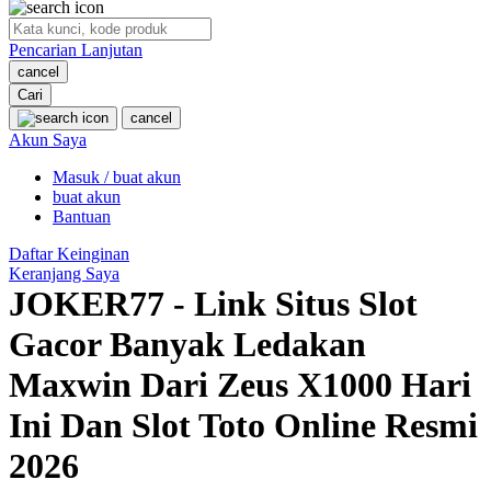
O
Pencarian Lanjutan
Oh Ma Grain
cancel
Okiedog
Cari
cancel
P
Akun Saya
Masuk / buat akun
Peachy
buat akun
Phil & Ted's
Bantuan
Philips Avent
Daftar Keinginan
Keranjang Saya
Pigeon
JOKER77 - Link Situs Slot
Playgro
Gacor Banyak Ledakan
Poled Global
Maxwin Dari Zeus X1000 Hari
Ponycycle
Ini Dan Slot Toto Online Resmi
Puma
2026
Pureats