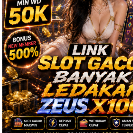
Squishmallows
Starbooks
Stick-O
Stokke
Sudocrem
Sumimo
Sunnylife
Sun-Staches
Swimava
T
Tommee Tippee
Trunki
Tutti Bambini