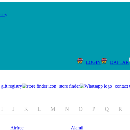
istry
LOGIN
DAFTAR
gift registry
store finder
contact 
I
J
K
L
M
N
O
P
Q
R
Airfree
Alamii