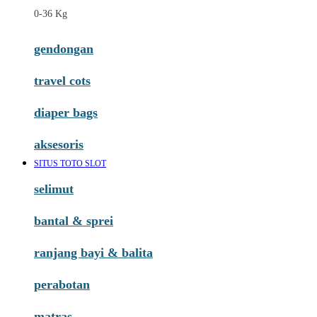
0-36 Kg
gendongan
travel cots
diaper bags
aksesoris
SITUS TOTO SLOT
selimut
bantal & sprei
ranjang bayi & balita
perabotan
matras