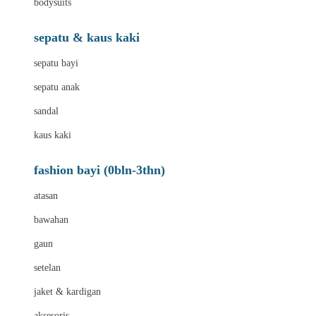
bodysuits
sepatu & kaus kaki
sepatu bayi
sepatu anak
sandal
kaus kaki
fashion bayi (0bln-3thn)
atasan
bawahan
gaun
setelan
jaket & kardigan
aksesoris