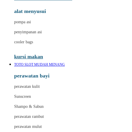
alat menyusui
pompa asi
penyimpanan asi
cooler bags
kursi makan
TOTO SLOT MUDAH MENANG
perawatan bayi
perawatan kulit
Sunscreen
Shampo & Sabun
perawatan rambut
perawatan mulut