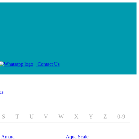
Contact Us
us
S
T
U
V
W
X
Y
Z
0-9
Amara
Aqua Scale