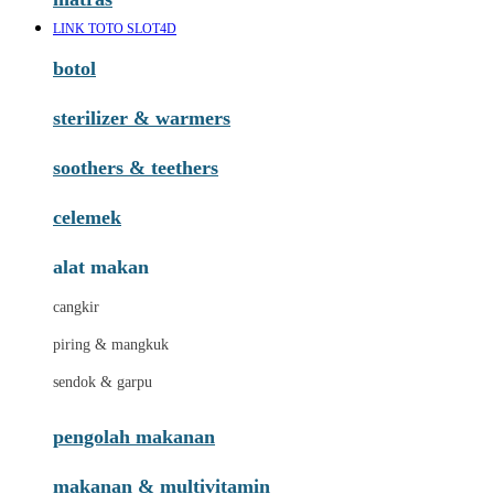
LINK TOTO SLOT4D
botol
sterilizer & warmers
soothers & teethers
celemek
alat makan
cangkir
piring & mangkuk
sendok & garpu
pengolah makanan
makanan & multivitamin