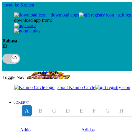
lewati ke Konten
download apps
gift reg
download app from:
Bahasa
ID
Toggle Nav
about Kanmo Circle
JOKER77
A
B
C
D
E
F
G
H
Addo
Adidas