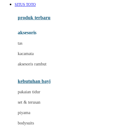
SITUS TOTO
Azetabio
produk terbaru
B
aksesoris
Baabaasheepz
tas
Babiators
kacamata
Baby Dove
aksesoris rambut
Baby Jogger
Baby Rovega
kebutuhan bayi
Babybee
pakaian tidur
Banana Boat
set & terusan
Banz
piyama
Barbie
bodysuits
Beaba