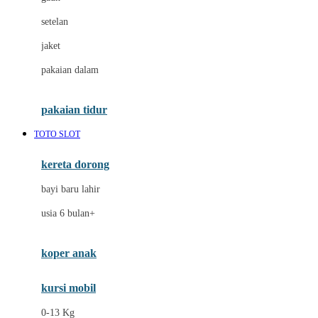
Dae Organics
setelan
Docare
jaket
Doona
pakaian dalam
Down To Earth
Drew
pakaian tidur
Dr. Brown's
TOTO SLOT
E
kereta dorong
ELC
bayi baru lahir
Ergobaby
usia 6 bulan+
Expert Care
koper anak
Ezyroller
kursi mobil
F
0-13 Kg