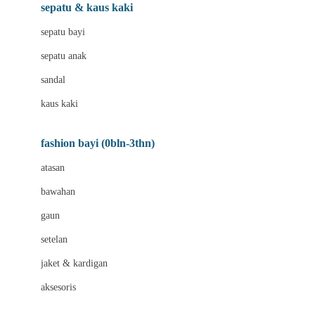
Beauty Barn
sepatu & kaus kaki
Bio Oil
sepatu bayi
Biolane
sepatu anak
Bite Fighters
sandal
Bizzi Growin
kaus kaki
Blackmores
fashion bayi (0bln-3thn)
Blooming Marvellous
atasan
Bonnels
bawahan
Bravado
gaun
Bruder
setelan
Brush Baby
jaket & kardigan
Buds Organics
aksesoris
Bugaboo
Buggygear