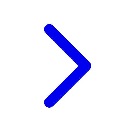
Xootz
Y
Yamatoya
Z
Zaxy
Zoggs
0-9
4Moms
59S