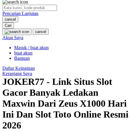
O
Pencarian Lanjutan
Oh Ma Grain
cancel
Okiedog
Cari
cancel
P
Akun Saya
Masuk / buat akun
Peachy
buat akun
Phil & Ted's
Bantuan
Philips Avent
Daftar Keinginan
Keranjang Saya
Pigeon
JOKER77 - Link Situs Slot
Playgro
Gacor Banyak Ledakan
Poled Global
Maxwin Dari Zeus X1000 Hari
Ponycycle
Ini Dan Slot Toto Online Resmi
Puma
2026
Pureats